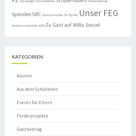
Schülerrudern
Schulengel
Schultoiletten
Solidarbeitrag
Unser FEG
Spenden
SRC
Streitschlichter
SV
Top Ten
Zu Gast auf Willis Sessel
Verkehrssicherheit
WDR
KATEGORIEN
Alumni
Aus dem Schulleben
Events für Eltern
Förderprojekte
Gastbeitrag