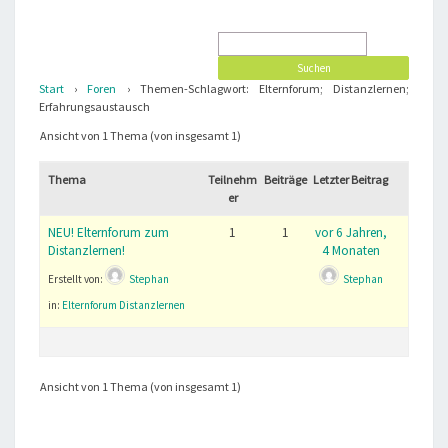
Start
›
Foren
›
Themen-Schlagwort: Elternforum; Distanzlernen;
Erfahrungsaustausch
Ansicht von 1 Thema (von insgesamt 1)
Thema
Teilnehm
Beiträge
Letzter Beitrag
er
NEU! Elternforum zum
1
1
vor 6 Jahren,
Distanzlernen!
4 Monaten
Erstellt von:
Stephan
Stephan
in:
Elternforum Distanzlernen
Ansicht von 1 Thema (von insgesamt 1)