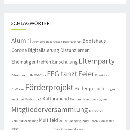
SCHLAGWÖRTER
Alumni
Bootshaus
Aremberg
Bauarbeiten
Beethovenfest
Corona
Digitalisierung
Distanzlernen
Elternparty
Ehemaligentreffen
Einschulung
FEG tanzt
Feier
Fahrradkontrolle
FEG-Chor
Fire-Voices
Förderprojekt
Helfer gesucht
FireVoices
Jugend
Kulturabend
musiziert
Keyboard AG
Mentoren
Mentorenprogramm
Mitgliederversammlung
Mitmachen
Multifeld
Mobilitätserziehung
Online-Shopping
Party
Phoenix-Orchester
PZ