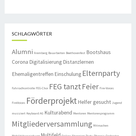
SCHLAGWÖRTER
Alumni
Bootshaus
Aremberg
Bauarbeiten
Beethovenfest
Corona
Digitalisierung
Distanzlernen
Elternparty
Ehemaligentreffen
Einschulung
FEG tanzt
Feier
Fahrradkontrolle
FEG-Chor
Fire-Voices
Förderprojekt
Helfer gesucht
FireVoices
Jugend
Kulturabend
musiziert
Keyboard AG
Mentoren
Mentorenprogramm
Mitgliederversammlung
Mitmachen
Multifeld
Mobilitätserziehung
Online-Shopping
Party
Phoenix-Orchester