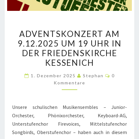
ADVENTSKONZERT
ADVENTSKONZERT AM
AM
9.12.2025 UM 19 UHR IN
9.12.2025
DER FRIEDENSKIRCHE
UM
19
KESSENICH
UHR
Kommentar
1. Dezember 2025
Stephan
0
IN
Kommentare
DER
FRIEDENSKIRCHE
KESSENICH
Unsere schulischen Musikensembles – Junior-
Orchester, Phönixorchester, Keyboard-AG,
Unterstufenchor Firevoices, Mittelstufenchor
Songbirds, Oberstufenchor – haben auch in diesem