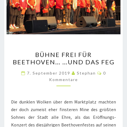
BÜHNE
BÜHNE FREI FÜR
FREI
BEETHOVEN… …UND DAS FEG
FÜR
BEETHOVEN…
Kommenta
7. September 2019
Stephan
0
…
Kommentare
UND
DAS
Die dunklen Wolken über dem Marktplatz machten
FEG
der doch zumeist eher finsteren Mine des größten
Sohnes der Stadt alle Ehre, als das Eröffnungs-
Konzert des diesjährigen Beethovenfestes auf seinen