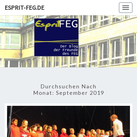
Skip
ESPRIT-FEG.DE
Togg
to
navig
content
ESPRIT-
Der Blog
Der
Freunde
FEG.DE
Und
Förderer
Durchsuchen Nach
Monat:
September 2019