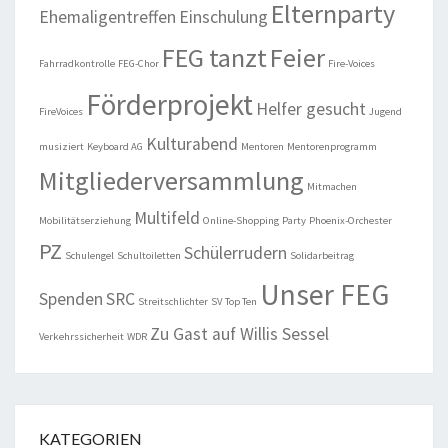
Elternparty
Ehemaligentreffen
Einschulung
FEG tanzt
Feier
Fahrradkontrolle
FEG-Chor
Fire-Voices
Förderprojekt
Helfer gesucht
FireVoices
Jugend
Kulturabend
musiziert
Keyboard AG
Mentoren
Mentorenprogramm
Mitgliederversammlung
Mitmachen
Multifeld
Mobilitätserziehung
Online-Shopping
Party
Phoenix-Orchester
PZ
Schülerrudern
Schulengel
Schultoiletten
Solidarbeitrag
Unser FEG
Spenden
SRC
Streitschlichter
SV
Top Ten
Zu Gast auf Willis Sessel
Verkehrssicherheit
WDR
KATEGORIEN