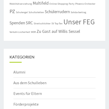
Multifeld
Mobilitätserziehung
Online-Shopping
Party
Phoenix-Orchester
PZ
Schülerrudern
Schulengel
Schultoiletten
Solidarbeitrag
Unser FEG
Spenden
SRC
Streitschlichter
SV
Top Ten
Zu Gast auf Willis Sessel
Verkehrssicherheit
WDR
KATEGORIEN
Alumni
Aus dem Schulleben
Events für Eltern
Förderprojekte