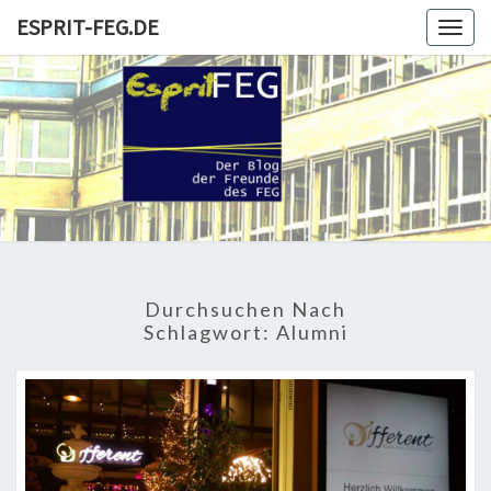
Skip
ESPRIT-FEG.DE
Togg
to
navig
content
ESPRIT-
Der Blog
Der
Freunde
FEG.DE
Und
Förderer
Durchsuchen Nach
Schlagwort:
Alumni