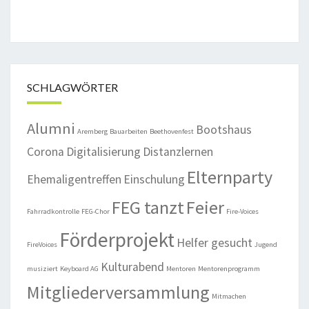
SCHLAGWÖRTER
Alumni
Bootshaus
Aremberg
Bauarbeiten
Beethovenfest
Corona
Digitalisierung
Distanzlernen
Elternparty
Ehemaligentreffen
Einschulung
FEG tanzt
Feier
Fahrradkontrolle
FEG-Chor
Fire-Voices
Förderprojekt
Helfer gesucht
FireVoices
Jugend
Kulturabend
musiziert
Keyboard AG
Mentoren
Mentorenprogramm
Mitgliederversammlung
Mitmachen