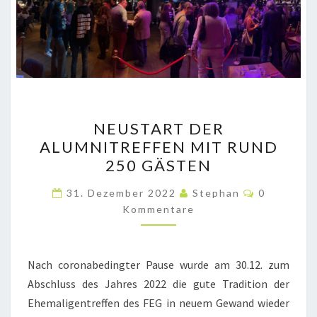
NEUSTART
NEUSTART DER
DER
ALUMNITREFFEN MIT RUND
ALUMNITREFFEN
250 GÄSTEN
MIT
RUND
Kommenta
31. Dezember 2022
Stephan
0
250
Kommentare
GÄSTEN
Nach coronabedingter Pause wurde am 30.12. zum
Abschluss des Jahres 2022 die gute Tradition der
Ehemaligentreffen des FEG in neuem Gewand wieder