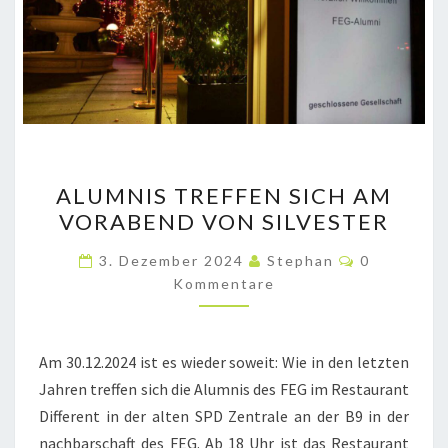
ALUMNIS
ALUMNIS TREFFEN SICH AM
TREFFEN
VORABEND VON SILVESTER
SICH
AM
Kommentar
3. Dezember 2024
Stephan
0
VORABEND
Kommentare
VON
SILVESTER
Am 30.12.2024 ist es wieder soweit: Wie in den letzten
Jahren treffen sich die Alumnis des FEG im Restaurant
Different in der alten SPD Zentrale an der B9 in der
nachbarschaft des FEG. Ab 18 Uhr ist das Restaurant