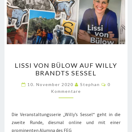
LISSI
LISSI VON BÜLOW AUF WILLY
VON
BRANDTS SESSEL
BÜLOW
AUF
Kommenta
10. November 2020
Stephan
0
WILLY
Kommentare
BRANDTS
SESSEL
Die Veranstaltungsserie „Willy’s Sessel“ geht in die
zweite Runde, diesmal online und mit einer
prominenten Alumna des FEG