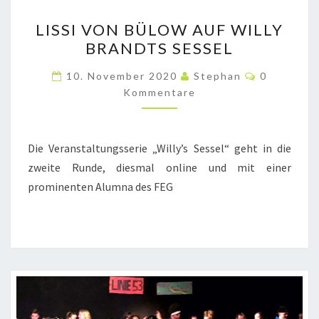
LISSI
LISSI VON BÜLOW AUF WILLY
VON
BRANDTS SESSEL
BÜLOW
AUF
Kommenta
10. November 2020
Stephan
0
WILLY
Kommentare
BRANDTS
SESSEL
Die Veranstaltungsserie „Willy’s Sessel“ geht in die
zweite Runde, diesmal online und mit einer
prominenten Alumna des FEG