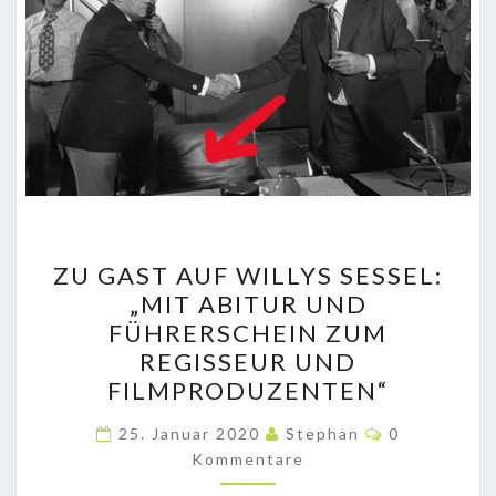
ZU
ZU GAST AUF WILLYS SESSEL:
GAST
„MIT ABITUR UND
AUF
FÜHRERSCHEIN ZUM
WILLYS
REGISSEUR UND
SESSEL:
FILMPRODUZENTEN“
„MIT
Kommentare
ABITUR
25. Januar 2020
Stephan
0
Kommentare
UND
FÜHRERSCHEIN