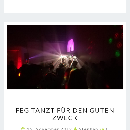
FEG
FEG TANZT FÜR DEN GUTEN
TANZT
ZWECK
FÜR
DEN
Kommenta
15. November 2019
Stephan
0