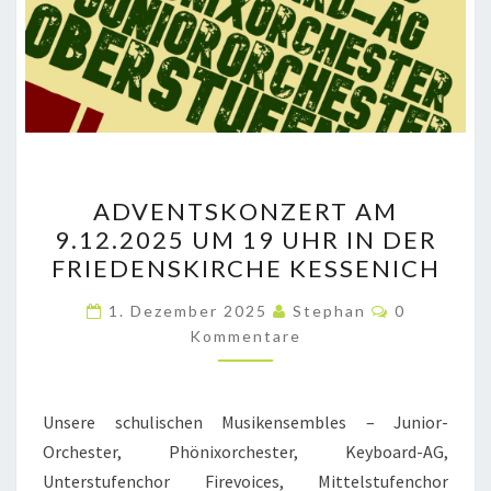
ADVENTSKONZERT
ADVENTSKONZERT AM
AM
9.12.2025 UM 19 UHR IN DER
9.12.2025
FRIEDENSKIRCHE KESSENICH
UM
19
Kommentar
1. Dezember 2025
Stephan
0
UHR
Kommentare
IN
DER
Unsere schulischen Musikensembles – Junior-
FRIEDENSKIRCHE
Orchester, Phönixorchester, Keyboard-AG,
KESSENICH
Unterstufenchor Firevoices, Mittelstufenchor