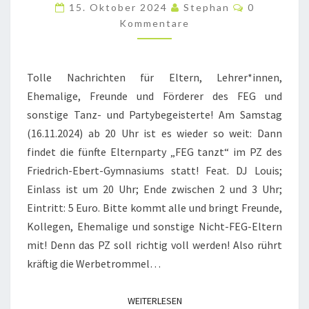
ELTERN-
Kommentar
15. Oktober 2024
Stephan
0
PARTY
Kommentare
AM
SAMSTAG,
Tolle Nachrichten für Eltern, Lehrer*innen,
16.
Ehemalige, Freunde und Förderer des FEG und
NOVEMBER
sonstige Tanz- und Partybegeisterte! Am Samstag
2024
(16.11.2024) ab 20 Uhr ist es wieder so weit: Dann
findet die fünfte Elternparty „FEG tanzt“ im PZ des
Friedrich-Ebert-Gymnasiums statt! Feat. DJ Louis;
Einlass ist um 20 Uhr; Ende zwischen 2 und 3 Uhr;
Eintritt: 5 Euro. Bitte kommt alle und bringt Freunde,
Kollegen, Ehemalige und sonstige Nicht-FEG-Eltern
mit! Denn das PZ soll richtig voll werden! Also rührt
kräftig die Werbetrommel…
WEITERLESEN
WEITERLESEN