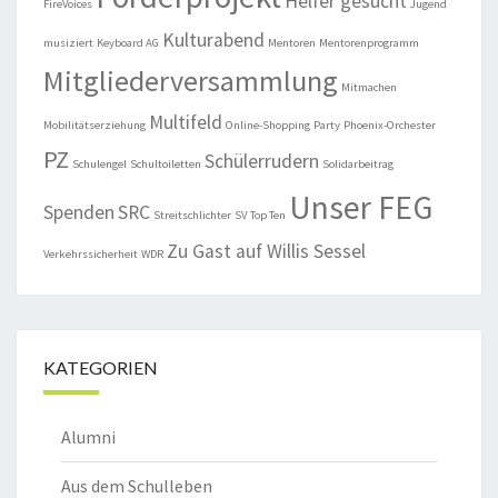
Helfer gesucht
FireVoices
Jugend
Kulturabend
musiziert
Keyboard AG
Mentoren
Mentorenprogramm
Mitgliederversammlung
Mitmachen
Multifeld
Mobilitätserziehung
Online-Shopping
Party
Phoenix-Orchester
PZ
Schülerrudern
Schulengel
Schultoiletten
Solidarbeitrag
Unser FEG
Spenden
SRC
Streitschlichter
SV
Top Ten
Zu Gast auf Willis Sessel
Verkehrssicherheit
WDR
KATEGORIEN
Alumni
Aus dem Schulleben