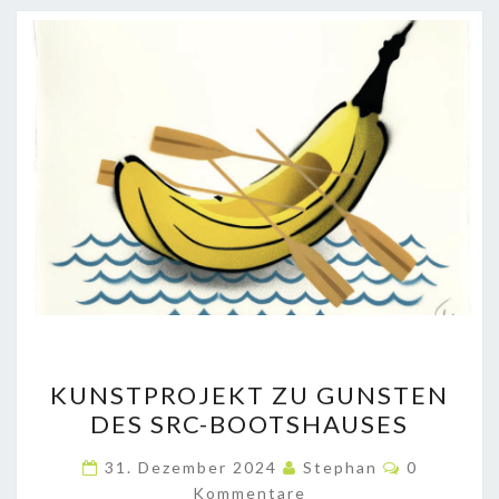
KUNSTPROJEKT
KUNSTPROJEKT ZU GUNSTEN
ZU
DES SRC-BOOTSHAUSES
GUNSTEN
DES
Kommenta
31. Dezember 2024
Stephan
0
SRC-
Kommentare