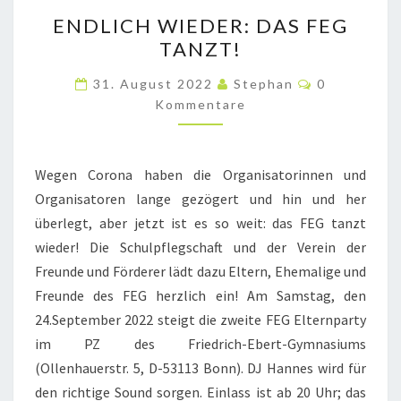
ENDLICH
ENDLICH WIEDER: DAS FEG
WIEDER:
TANZT!
DAS
FEG
Kommentar
31. August 2022
Stephan
0
TANZT!
Kommentare
Wegen Corona haben die Organisatorinnen und
Organisatoren lange gezögert und hin und her
überlegt, aber jetzt ist es so weit: das FEG tanzt
wieder! Die Schulpflegschaft und der Verein der
Freunde und Förderer lädt dazu Eltern, Ehemalige und
Freunde des FEG herzlich ein! Am Samstag, den
24.September 2022 steigt die zweite FEG Elternparty
im PZ des Friedrich-Ebert-Gymnasiums
(Ollenhauerstr. 5, D-53113 Bonn). DJ Hannes wird für
den richtige Sound sorgen. Einlass ist ab 20 Uhr; das