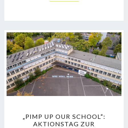
„PIMP
„PIMP UP OUR SCHOOL“:
UP
AKTIONSTAG ZUR
OUR