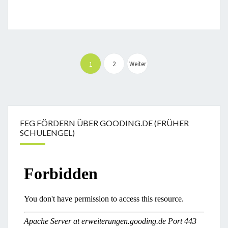
Seitennummerierung
der
2
Weiter
1
Beiträge
FEG FÖRDERN ÜBER GOODING.DE (FRÜHER
SCHULENGEL)