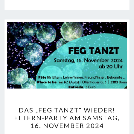
DAS
DAS „FEG TANZT“ WIEDER!
„FEG
ELTERN-PARTY AM SAMSTAG,
TANZT“
16. NOVEMBER 2024
WIEDER!