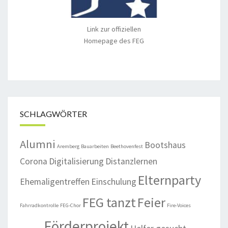
Link zur offiziellen
Homepage des FEG
SCHLAGWÖRTER
Alumni
Bootshaus
Aremberg
Bauarbeiten
Beethovenfest
Corona
Digitalisierung
Distanzlernen
Elternparty
Ehemaligentreffen
Einschulung
FEG tanzt
Feier
Fahrradkontrolle
FEG-Chor
Fire-Voices
Förderprojekt