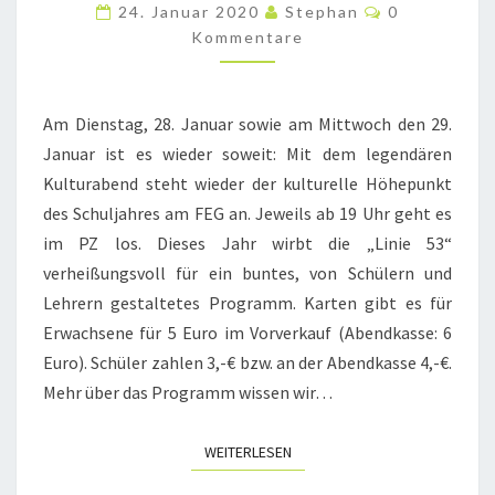
DER
Kommentare
24. Januar 2020
Stephan
0
KULTURABEND
Kommentare
FÄHRT
EIN!
Am Dienstag, 28. Januar sowie am Mittwoch den 29.
Januar ist es wieder soweit: Mit dem legendären
Kulturabend steht wieder der kulturelle Höhepunkt
des Schuljahres am FEG an. Jeweils ab 19 Uhr geht es
im PZ los. Dieses Jahr wirbt die „Linie 53“
verheißungsvoll für ein buntes, von Schülern und
Lehrern gestaltetes Programm. Karten gibt es für
Erwachsene für 5 Euro im Vorverkauf (Abendkasse: 6
Euro). Schüler zahlen 3,-€ bzw. an der Abendkasse 4,-€.
Mehr über das Programm wissen wir…
WEITERLESEN
WEITERLESEN