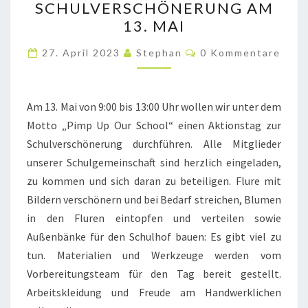
SCHULVERSCHÖNERUNG AM
SCHOOL“:
13. MAI
AKTIONSTAG
Kommentare
ZUR
27. April 2023
Stephan
0 Kommentare
SCHULVERSCHÖNERUNG
AM
Am 13. Mai von 9:00 bis 13:00 Uhr wollen wir unter dem
13.
Motto „Pimp Up Our School“ einen Aktionstag zur
MAI
Schulverschönerung durchführen. Alle Mitglieder
unserer Schulgemeinschaft sind herzlich eingeladen,
zu kommen und sich daran zu beteiligen. Flure mit
Bildern verschönern und bei Bedarf streichen, Blumen
in den Fluren eintopfen und verteilen sowie
Außenbänke für den Schulhof bauen: Es gibt viel zu
tun. Materialien und Werkzeuge werden vom
Vorbereitungsteam für den Tag bereit gestellt.
Arbeitskleidung und Freude am Handwerklichen