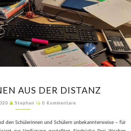
IMPRESSIONEN
NEN AUS DER DISTANZ
AUS
DER
Kommentare
2020
Stephan
0 Kommentare
DISTANZ
nd den Schülerinnen und Schülern unbekannterweise – für
iert zur Verfügung gestellten Eindrücke Drei Wochen