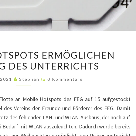
15
OTSPOTS ERMÖGLICHEN
MOBILE
G DES UNTERRICHTS
HOTSPOTS
ERMÖGLICHEN
Kommentare
r 2021
Stephan
0 Kommentare
STREAMING
DES
Flotte an Mobile Hotspots des FEG auf 15 aufgestockt
UNTERRICHTS
tel des Vereins der Freunde und Förderer des FEG. Damit
rotz des fehlenden LAN- und WLAN-Ausbaus, der noch auf
ei Bedarf mit WLAN auszuleuchten. Dadurch wurde bereits
ichts vor Weihnachten ermöglicht, den Präsenzunterricht