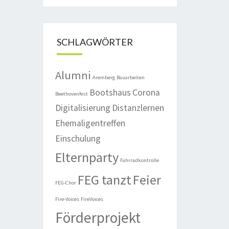
SCHLAGWÖRTER
Alumni
Aremberg
Bauarbeiten
Bootshaus
Corona
Beethovenfest
Digitalisierung
Distanzlernen
Ehemaligentreffen
Einschulung
Elternparty
Fahrradkontrolle
FEG tanzt
Feier
FEG-Chor
Fire-Voices
FireVoices
Förderprojekt