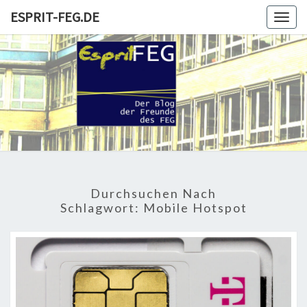
Skip
ESPRIT-FEG.DE
Togg
to
navig
content
ESPRIT-
Der Blog
Der
Freunde
FEG.DE
Und
Förderer
Durchsuchen Nach
Schlagwort:
Mobile Hotspot