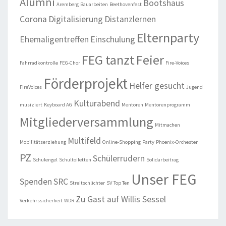
Alumni
Bootshaus
Aremberg
Bauarbeiten
Beethovenfest
Corona
Digitalisierung
Distanzlernen
Elternparty
Ehemaligentreffen
Einschulung
FEG tanzt
Feier
Fahrradkontrolle
FEG-Chor
Fire-Voices
Förderprojekt
Helfer gesucht
FireVoices
Jugend
Kulturabend
musiziert
Keyboard AG
Mentoren
Mentorenprogramm
Mitgliederversammlung
Mitmachen
Multifeld
Mobilitätserziehung
Online-Shopping
Party
Phoenix-Orchester
PZ
Schülerrudern
Schulengel
Schultoiletten
Solidarbeitrag
Unser FEG
Spenden
SRC
Streitschlichter
SV
Top Ten
Zu Gast auf Willis Sessel
Verkehrssicherheit
WDR