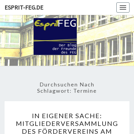
Skip
ESPRIT-FEG.DE
Togg
to
navig
content
ESPRIT-
Der Blog
Der
Freunde
FEG.DE
Und
Förderer
Durchsuchen Nach
Schlagwort:
Termine
IN
IN EIGENER SACHE:
EIGENER
MITGLIEDERVERSAMMLUNG
SACHE:
DES FÖRDERVEREINS AM
MITGLIEDERVERSAMMLU