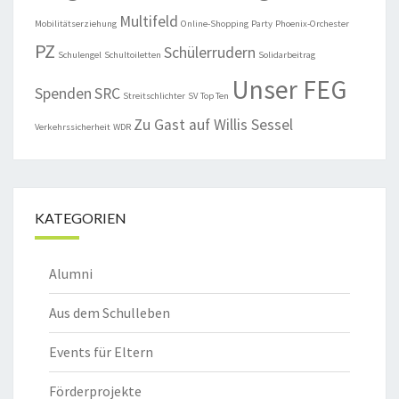
Multifeld
Mobilitätserziehung
Online-Shopping
Party
Phoenix-Orchester
PZ
Schülerrudern
Schulengel
Schultoiletten
Solidarbeitrag
Unser FEG
Spenden
SRC
Streitschlichter
SV
Top Ten
Zu Gast auf Willis Sessel
Verkehrssicherheit
WDR
KATEGORIEN
Alumni
Aus dem Schulleben
Events für Eltern
Förderprojekte