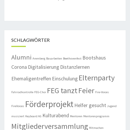
SCHLAGWÖRTER
Alumni
Bootshaus
Aremberg
Bauarbeiten
Beethovenfest
Corona
Digitalisierung
Distanzlernen
Elternparty
Ehemaligentreffen
Einschulung
FEG tanzt
Feier
Fahrradkontrolle
FEG-Chor
Fire-Voices
Förderprojekt
Helfer gesucht
FireVoices
Jugend
Kulturabend
musiziert
Keyboard AG
Mentoren
Mentorenprogramm
Mitgliederversammlung
Mitmachen