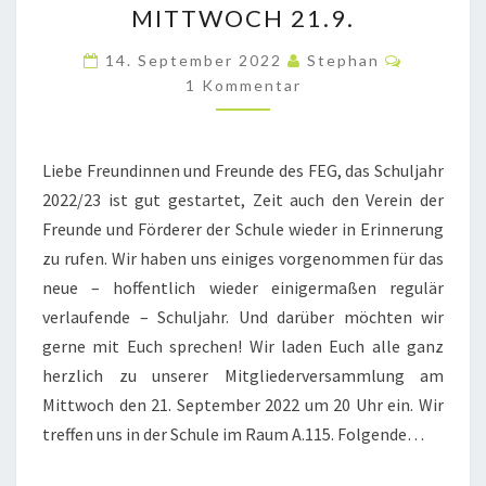
MITTWOCH 21.9.
DES
Komment
FÖRDERVEREINS
14. September 2022
Stephan
1 Kommentar
AM
MITTWOCH
21.9.
Liebe Freundinnen und Freunde des FEG, das Schuljahr
2022/23 ist gut gestartet, Zeit auch den Verein der
Freunde und Förderer der Schule wieder in Erinnerung
zu rufen. Wir haben uns einiges vorgenommen für das
neue – hoffentlich wieder einigermaßen regulär
verlaufende – Schuljahr. Und darüber möchten wir
gerne mit Euch sprechen! Wir laden Euch alle ganz
herzlich zu unserer Mitgliederversammlung am
Mittwoch den 21. September 2022 um 20 Uhr ein. Wir
treffen uns in der Schule im Raum A.115. Folgende…