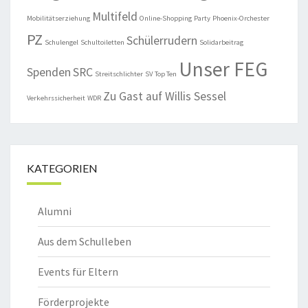
Multifeld
Mobilitätserziehung
Online-Shopping
Party
Phoenix-Orchester
PZ
Schülerrudern
Schulengel
Schultoiletten
Solidarbeitrag
Unser FEG
Spenden
SRC
Streitschlichter
SV
Top Ten
Zu Gast auf Willis Sessel
Verkehrssicherheit
WDR
KATEGORIEN
Alumni
Aus dem Schulleben
Events für Eltern
Förderprojekte