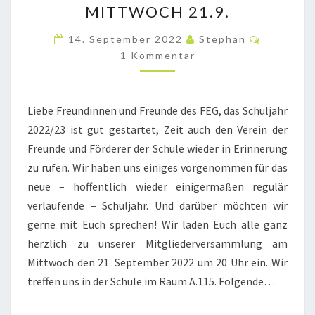
MITTWOCH 21.9.
DES
Komment
FÖRDERVEREINS
14. September 2022
Stephan
1 Kommentar
AM
MITTWOCH
21.9.
Liebe Freundinnen und Freunde des FEG, das Schuljahr
2022/23 ist gut gestartet, Zeit auch den Verein der
Freunde und Förderer der Schule wieder in Erinnerung
zu rufen. Wir haben uns einiges vorgenommen für das
neue – hoffentlich wieder einigermaßen regulär
verlaufende – Schuljahr. Und darüber möchten wir
gerne mit Euch sprechen! Wir laden Euch alle ganz
herzlich zu unserer Mitgliederversammlung am
Mittwoch den 21. September 2022 um 20 Uhr ein. Wir
treffen uns in der Schule im Raum A.115. Folgende…