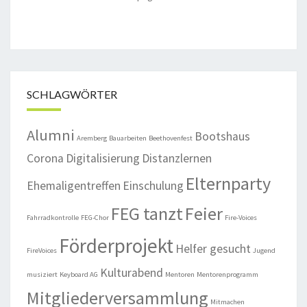
SCHLAGWÖRTER
Alumni
Bootshaus
Aremberg
Bauarbeiten
Beethovenfest
Corona
Digitalisierung
Distanzlernen
Elternparty
Ehemaligentreffen
Einschulung
FEG tanzt
Feier
Fahrradkontrolle
FEG-Chor
Fire-Voices
Förderprojekt
Helfer gesucht
FireVoices
Jugend
Kulturabend
musiziert
Keyboard AG
Mentoren
Mentorenprogramm
Mitgliederversammlung
Mitmachen