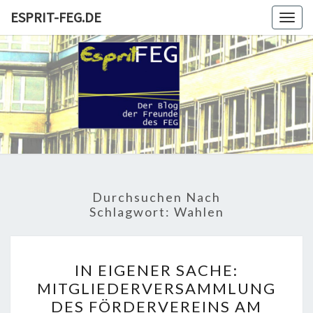
Skip
ESPRIT-FEG.DE
Togg
to
navig
content
ESPRIT-
Der Blog
Der
Freunde
FEG.DE
Und
Förderer
Durchsuchen Nach
Schlagwort:
Wahlen
IN
IN EIGENER SACHE:
EIGENER
MITGLIEDERVERSAMMLUNG
SACHE:
DES FÖRDERVEREINS AM
MITGLIEDERVERSAMMLU