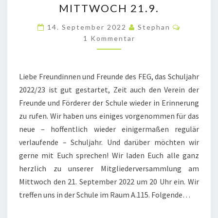
MITTWOCH 21.9.
DES
Komment
FÖRDERVEREINS
14. September 2022
Stephan
1 Kommentar
AM
MITTWOCH
21.9.
Liebe Freundinnen und Freunde des FEG, das Schuljahr
2022/23 ist gut gestartet, Zeit auch den Verein der
Freunde und Förderer der Schule wieder in Erinnerung
zu rufen. Wir haben uns einiges vorgenommen für das
neue – hoffentlich wieder einigermaßen regulär
verlaufende – Schuljahr. Und darüber möchten wir
gerne mit Euch sprechen! Wir laden Euch alle ganz
herzlich zu unserer Mitgliederversammlung am
Mittwoch den 21. September 2022 um 20 Uhr ein. Wir
treffen uns in der Schule im Raum A.115. Folgende…