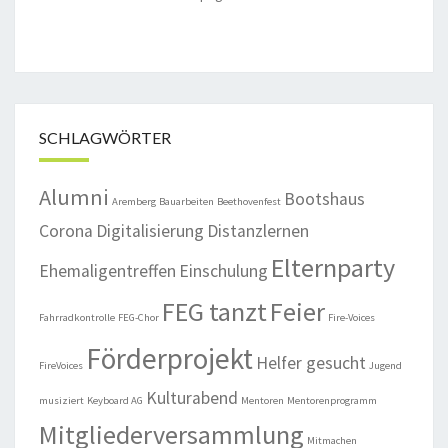
SCHLAGWÖRTER
Alumni
Bootshaus
Aremberg
Bauarbeiten
Beethovenfest
Corona
Digitalisierung
Distanzlernen
Elternparty
Ehemaligentreffen
Einschulung
FEG tanzt
Feier
Fahrradkontrolle
FEG-Chor
Fire-Voices
Förderprojekt
Helfer gesucht
FireVoices
Jugend
Kulturabend
musiziert
Keyboard AG
Mentoren
Mentorenprogramm
Mitgliederversammlung
Mitmachen