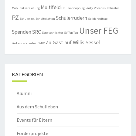
Multifeld
Mobilitätserziehung
Online-Shopping
Party
Phoenix-Orchester
PZ
Schülerrudern
Schulengel
Schultoiletten
Solidarbeitrag
Unser FEG
Spenden
SRC
Streitschlichter
SV
Top Ten
Zu Gast auf Willis Sessel
Verkehrssicherheit
WDR
KATEGORIEN
Alumni
Aus dem Schulleben
Events für Eltern
Förderprojekte