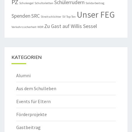
PZ
Schülerrudern
Schulengel
Schultoiletten
Solidarbeitrag
Unser FEG
Spenden
SRC
Streitschlichter
SV
Top Ten
Zu Gast auf Willis Sessel
Verkehrssicherheit
WDR
KATEGORIEN
Alumni
Aus dem Schulleben
Events für Eltern
Förderprojekte
Gastbeitrag