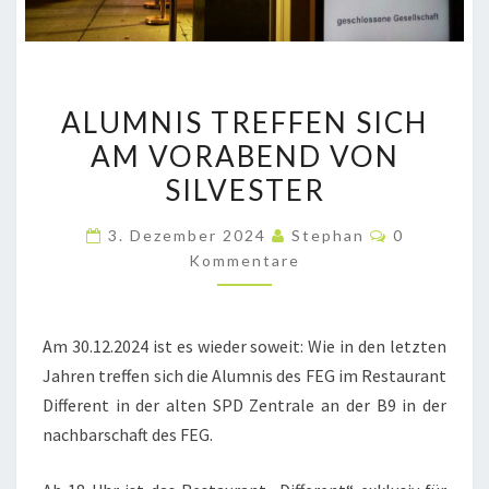
ALUMNIS
ALUMNIS TREFFEN SICH
TREFFEN
AM VORABEND VON
SICH
SILVESTER
AM
VORABEND
Kommentar
3. Dezember 2024
Stephan
0
VON
Kommentare
SILVESTER
Am 30.12.2024 ist es wieder soweit: Wie in den letzten
Jahren treffen sich die Alumnis des FEG im Restaurant
Different in der alten SPD Zentrale an der B9 in der
nachbarschaft des FEG.