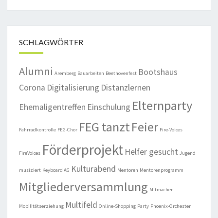
SCHLAGWÖRTER
Alumni
Bootshaus
Aremberg
Bauarbeiten
Beethovenfest
Corona
Digitalisierung
Distanzlernen
Elternparty
Ehemaligentreffen
Einschulung
FEG tanzt
Feier
Fahrradkontrolle
FEG-Chor
Fire-Voices
Förderprojekt
Helfer gesucht
FireVoices
Jugend
Kulturabend
musiziert
Keyboard AG
Mentoren
Mentorenprogramm
Mitgliederversammlung
Mitmachen
Multifeld
Mobilitätserziehung
Online-Shopping
Party
Phoenix-Orchester