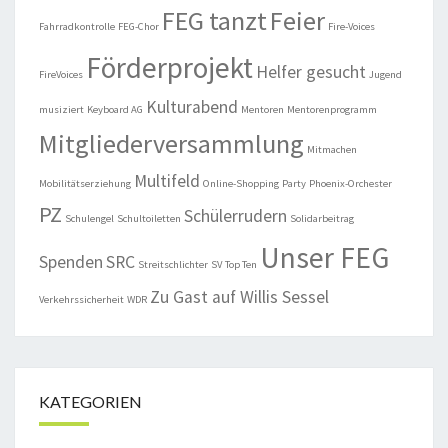
FEG tanzt
Feier
Fahrradkontrolle
FEG-Chor
Fire-Voices
Förderprojekt
Helfer gesucht
FireVoices
Jugend
Kulturabend
musiziert
Keyboard AG
Mentoren
Mentorenprogramm
Mitgliederversammlung
Mitmachen
Multifeld
Mobilitätserziehung
Online-Shopping
Party
Phoenix-Orchester
PZ
Schülerrudern
Schulengel
Schultoiletten
Solidarbeitrag
Unser FEG
Spenden
SRC
Streitschlichter
SV
Top Ten
Zu Gast auf Willis Sessel
Verkehrssicherheit
WDR
KATEGORIEN