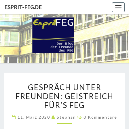
Skip
ESPRIT-FEG.DE
Togg
to
navig
content
ESPRIT-
Der Blog
Der
Freunde
FEG.DE
Und
Förderer
GESPRÄCH
GESPRÄCH UNTER
UNTER
FREUNDEN: GEISTREICH
FREUNDEN:
FÜR’S FEG
GEISTREICH
FÜR’S
Kommentare
11. März 2020
Stephan
0 Kommentare
FEG