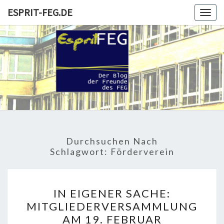
Skip
ESPRIT-FEG.DE
Togg
to
navig
content
ESPRIT-
Der Blog
Der
Freunde
FEG.DE
Und
Förderer
Durchsuchen Nach
Schlagwort:
Förderverein
IN
IN EIGENER SACHE:
EIGENER
MITGLIEDERVERSAMMLUNG
SACHE:
AM 19. FEBRUAR
MITGLIEDERVERSAMMLU