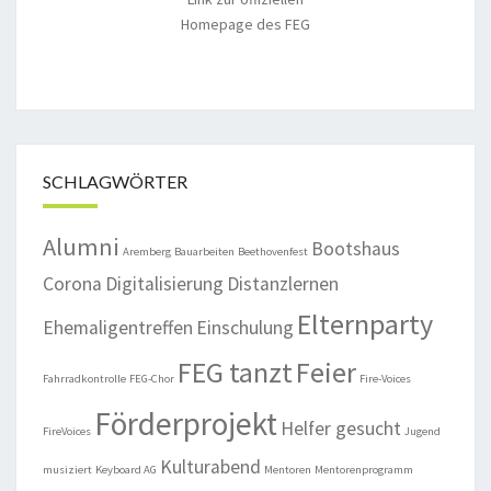
Homepage des FEG
SCHLAGWÖRTER
Alumni
Bootshaus
Aremberg
Bauarbeiten
Beethovenfest
Corona
Digitalisierung
Distanzlernen
Elternparty
Ehemaligentreffen
Einschulung
FEG tanzt
Feier
Fahrradkontrolle
FEG-Chor
Fire-Voices
Förderprojekt
Helfer gesucht
FireVoices
Jugend
Kulturabend
musiziert
Keyboard AG
Mentoren
Mentorenprogramm