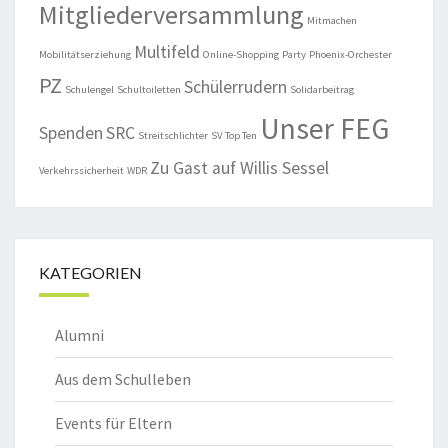
Mitgliederversammlung
Mitmachen
Multifeld
Mobilitätserziehung
Online-Shopping
Party
Phoenix-Orchester
PZ
Schülerrudern
Schulengel
Schultoiletten
Solidarbeitrag
Unser FEG
Spenden
SRC
Streitschlichter
SV
Top Ten
Zu Gast auf Willis Sessel
Verkehrssicherheit
WDR
KATEGORIEN
Alumni
Aus dem Schulleben
Events für Eltern