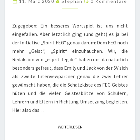
11. März 2020
Stephan
0 Kommentare
FÜR’S
FEG
Zugegeben: Ein besseres Wortspiel ist uns nicht
eingefallen. Aber letztlich ging (und geht) es ja bei
der Initiative „Spirit FEG“ genau darum: Dem FEG noch
mehr „Geist“, „Spirit“ einzuhauchen. Wir, die
Redaktion von „esprit-feg.de“ haben uns da natürlich
besonders gefreut, dass Emily und Jack von der SV sich
als zweite Interviewpartner genau die zwei Lehrer
gewünscht haben, die die Schatzkiste des FEG Geistes
hüten und die vielen Geistesblitze von Schülern,
Lehrern und Eltern in Richtung Umsetzung begleiten.
Hier also das…
WEITERLESEN
WEITERLESEN