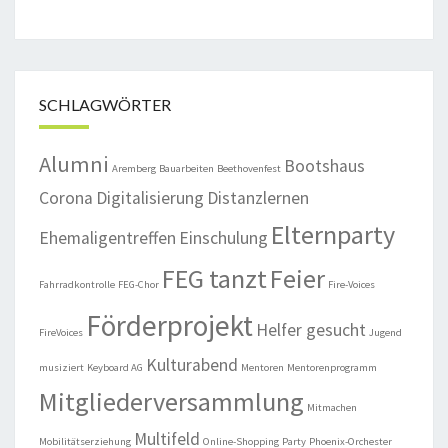
SCHLAGWÖRTER
Alumni
Bootshaus
Aremberg
Bauarbeiten
Beethovenfest
Corona
Digitalisierung
Distanzlernen
Elternparty
Ehemaligentreffen
Einschulung
FEG tanzt
Feier
Fahrradkontrolle
FEG-Chor
Fire-Voices
Förderprojekt
Helfer gesucht
FireVoices
Jugend
Kulturabend
musiziert
Keyboard AG
Mentoren
Mentorenprogramm
Mitgliederversammlung
Mitmachen
Multifeld
Mobilitätserziehung
Online-Shopping
Party
Phoenix-Orchester