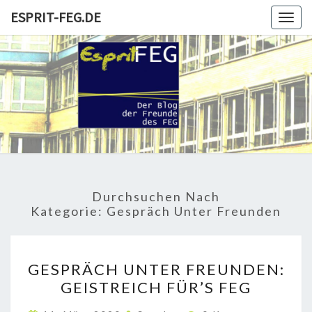
Skip
ESPRIT-FEG.DE
Togg
to
navig
content
ESPRIT-
Der Blog
Der
Freunde
FEG.DE
Und
Förderer
Durchsuchen Nach
Kategorie:
Gespräch Unter Freunden
GESPRÄCH
GESPRÄCH UNTER FREUNDEN:
UNTER
GEISTREICH FÜR’S FEG
FREUNDEN:
GEISTREICH
Kommentare