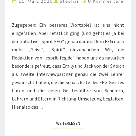
11. März 2020
Stephan
0 Kommentare
FÜR’S
FEG
Zugegeben: Ein besseres Wortspiel ist uns nicht
eingefallen. Aber letztlich ging (und geht) es ja bei
der Initiative „Spirit FEG“ genau darum: Dem FEG noch
mehr „Geist“, „Spirit“ einzuhauchen. Wir, die
Redaktion von „esprit-feg.de“ haben uns da natürlich
besonders gefreut, dass Emily und Jack von der SV sich
als zweite Interviewpartner genau die zwei Lehrer
gewünscht haben, die die Schatzkiste des FEG Geistes
hüten und die vielen Geistesblitze von Schülern,
Lehrern und Eltern in Richtung Umsetzung begleiten.
Hier also das…
WEITERLESEN
WEITERLESEN