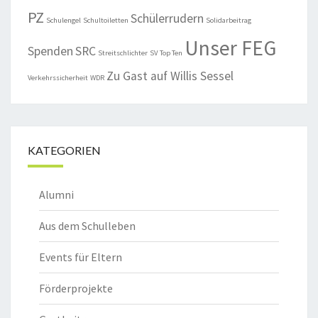
PZ
Schülerrudern
Schulengel
Schultoiletten
Solidarbeitrag
Unser FEG
Spenden
SRC
Streitschlichter
SV
Top Ten
Zu Gast auf Willis Sessel
Verkehrssicherheit
WDR
KATEGORIEN
Alumni
Aus dem Schulleben
Events für Eltern
Förderprojekte