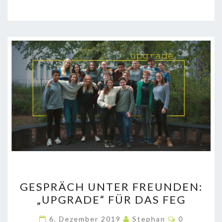
GESPRÄCH
GESPRÄCH UNTER FREUNDEN:
UNTER
„UPGRADE“ FÜR DAS FEG
FREUNDEN:
„UPGRADE“
Kommentar
6. Dezember 2019
Stephan
0