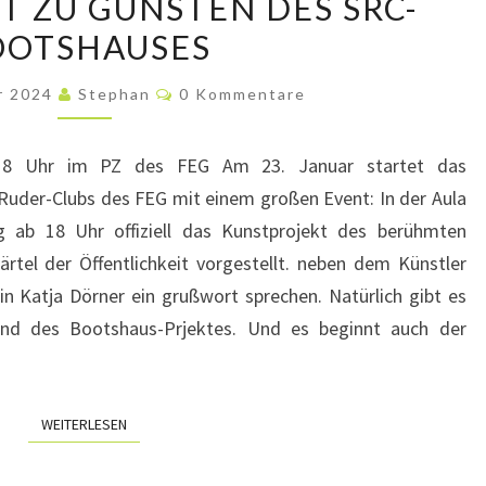
T ZU GUNSTEN DES SRC-
ZU
OOTSHAUSES
GUNSTEN
DES
Kommentare
r 2024
Stephan
0 Kommentare
SRC-
BOOTSHAUSES
 18 Uhr im PZ des FEG Am 23. Januar startet das
Ruder-Clubs des FEG mit einem großen Event: In der Aula
 ab 18 Uhr offiziell das Kunstprojekt des berühmten
el der Öffentlichkeit vorgestellt. neben dem Künstler
n Katja Dörner ein grußwort sprechen. Natürlich gibt es
nd des Bootshaus-Prjektes. Und es beginnt auch der
WEITERLESEN
WEITERLESEN