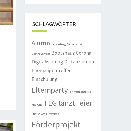
SCHLAGWÖRTER
Alumni
Aremberg
Bauarbeiten
Bootshaus
Corona
Beethovenfest
Digitalisierung
Distanzlernen
Ehemaligentreffen
Einschulung
Elternparty
Fahrradkontrolle
FEG tanzt
Feier
FEG-Chor
Fire-Voices
FireVoices
Förderprojekt