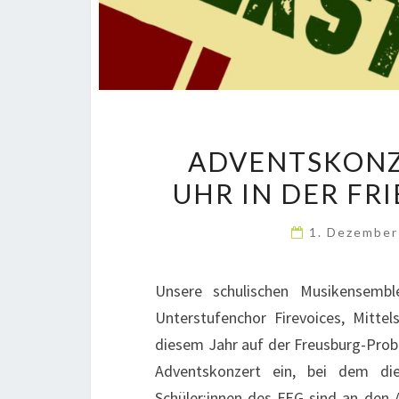
ADVENTSKONZE
UHR IN DER FR
1. Dezembe
Unsere schulischen Musikensemble
Unterstufenchor Firevoices, Mitte
diesem Jahr auf der Freusburg-Probe
Adventskonzert ein, bei dem di
Schüler:innen des FEG sind an den A