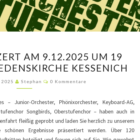
ADVENTSKONZERT
RT AM 9.12.2025 UM 19
AM
IEDENSKIRCHE KESSENICH
9.12.2025
UM
Kommentare
r 2025
Stephan
0 Kommentare
19
UHR
s – Junior-Orchester, Phönixorchester, Keyboard-AG,
IN
lstufenchor Songbirds, Oberstufenchor – haben auch in
DER
nfahrt fleißig geprobt und laden Sie herzlich zu unserem
FRIEDENSKIRCHE
e schönen Ergebnisse präsentiert werden. Über 120
KESSENICH
uftritten beteiligt und freuen sich auf Sie. Wie gewohnt