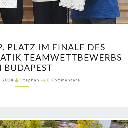
FEG
. PLATZ IM FINALE DES
BELEGT
MATIK-TEAMWETTBEWERBS
2.
N BUDAPEST
PLATZ
IM
Kommentare
r 2024
Stephan
0 Kommentare
FINALE
DES
BOLYAI-
MATHEMATIK-
TEAMWETTBEWERBS
IN