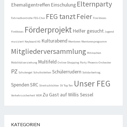
Elternparty
Ehemaligentreffen
Einschulung
FEG tanzt
Feier
Fahrradkontrolle
FEG-Chor
Fire-Voices
Förderprojekt
Helfer gesucht
FireVoices
Jugend
Kulturabend
musiziert
Keyboard AG
Mentoren
Mentorenprogramm
Mitgliederversammlung
Mitmachen
Multifeld
Mobilitätserziehung
Online-Shopping
Party
Phoenix-Orchester
PZ
Schülerrudern
Schulengel
Schultoiletten
Solidarbeitrag
Unser FEG
Spenden
SRC
Streitschlichter
SV
Top Ten
Zu Gast auf Willis Sessel
Verkehrssicherheit
WDR
KATEGORIEN