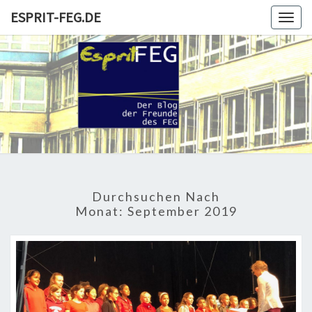
Skip
ESPRIT-FEG.DE
Togg
to
navig
content
ESPRIT-
Der Blog
Der
Freunde
FEG.DE
Und
Förderer
Durchsuchen Nach
Monat:
September 2019