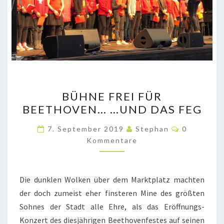
BÜHNE
BÜHNE FREI FÜR
FREI
BEETHOVEN… …UND DAS FEG
FÜR
BEETHOVEN…
Kommenta
7. September 2019
Stephan
0
…
Kommentare
UND
DAS
Die dunklen Wolken über dem Marktplatz machten
FEG
der doch zumeist eher finsteren Mine des größten
Sohnes der Stadt alle Ehre, als das Eröffnungs-
Konzert des diesjährigen Beethovenfestes auf seinen