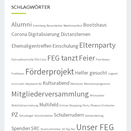
SCHLAGWÖRTER
Alumni
Bootshaus
Aremberg
Bauarbeiten
Beethovenfest
Corona
Digitalisierung
Distanzlernen
Elternparty
Ehemaligentreffen
Einschulung
FEG tanzt
Feier
Fahrradkontrolle
FEG-Chor
Fire-Voices
Förderprojekt
Helfer gesucht
FireVoices
Jugend
Kulturabend
musiziert
Keyboard AG
Mentoren
Mentorenprogramm
Mitgliederversammlung
Mitmachen
Multifeld
Mobilitätserziehung
Online-Shopping
Party
Phoenix-Orchester
PZ
Schülerrudern
Schulengel
Schultoiletten
Solidarbeitrag
Unser FEG
Spenden
SRC
Streitschlichter
SV
Top Ten