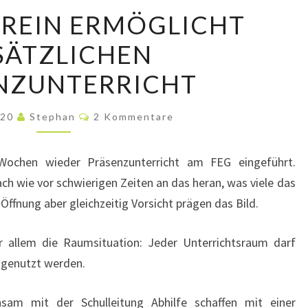
FÖRDERVEREIN
REIN ERMÖGLICHT
ERMÖGLICHT
SÄTZLICHEN
ZUSÄTZLICHEN
PRÄSENZUNTERRICHT
NZUNTERRICHT
Kommentare
020
Stephan
2 Kommentare
ochen wieder Präsenzunterricht am FEG eingeführt.
ach wie vor schwierigen Zeiten an das heran, was viele das
fnung aber gleichzeitig Vorsicht prägen das Bild.
or allem die Raumsituation: Jeder Unterrichtsraum darf
 genutzt werden.
nsam mit der Schulleitung Abhilfe schaffen mit einer