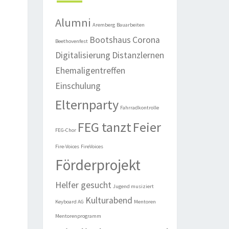
Alumni
Aremberg
Bauarbeiten
Bootshaus
Corona
Beethovenfest
Digitalisierung
Distanzlernen
Ehemaligentreffen
Einschulung
Elternparty
Fahrradkontrolle
FEG tanzt
Feier
FEG-Chor
Fire-Voices
FireVoices
Förderprojekt
Helfer gesucht
Jugend musiziert
Kulturabend
Keyboard AG
Mentoren
Mentorenprogramm