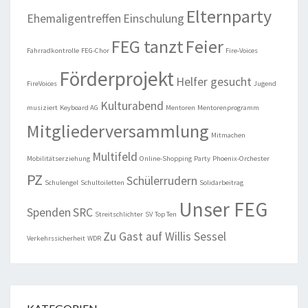
Elternparty
Ehemaligentreffen
Einschulung
FEG tanzt
Feier
Fahrradkontrolle
FEG-Chor
Fire-Voices
Förderprojekt
Helfer gesucht
FireVoices
Jugend
Kulturabend
musiziert
Keyboard AG
Mentoren
Mentorenprogramm
Mitgliederversammlung
Mitmachen
Multifeld
Mobilitätserziehung
Online-Shopping
Party
Phoenix-Orchester
PZ
Schülerrudern
Schulengel
Schultoiletten
Solidarbeitrag
Unser FEG
Spenden
SRC
Streitschlichter
SV
Top Ten
Zu Gast auf Willis Sessel
Verkehrssicherheit
WDR