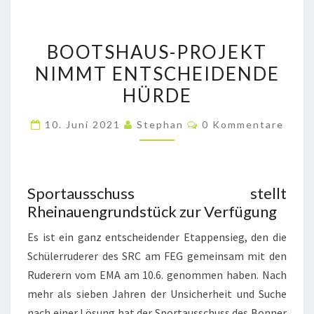
BOOTSHAUS-
BOOTSHAUS-PROJEKT
PROJEKT
NIMMT ENTSCHEIDENDE
NIMMT
HÜRDE
ENTSCHEIDENDE
HÜRDE
Kommentare
10. Juni 2021
Stephan
0 Kommentare
Sportausschuss stellt
Rheinauengrundstück zur Verfügung
Es ist ein ganz entscheidender Etappensieg, den die
Schülerruderer des SRC am FEG gemeinsam mit den
Ruderern vom EMA am 10.6. genommen haben. Nach
mehr als sieben Jahren der Unsicherheit und Suche
nach einer Lösung hat der Sportausschuss des Bonner