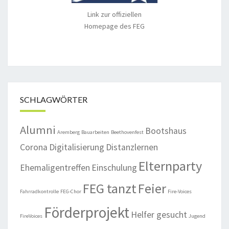
Link zur offiziellen
Homepage des FEG
SCHLAGWÖRTER
Alumni
Bootshaus
Aremberg
Bauarbeiten
Beethovenfest
Corona
Digitalisierung
Distanzlernen
Elternparty
Ehemaligentreffen
Einschulung
FEG tanzt
Feier
Fahrradkontrolle
FEG-Chor
Fire-Voices
Förderprojekt
Helfer gesucht
FireVoices
Jugend