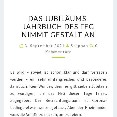
DAS
DAS JUBILÄUMS-
JUBILÄUMS-
JAHRBUCH DES FEG
JAHRBUCH
NIMMT GESTALT AN
DES
FEG
Kommenta
3. September 2021
Stephan
0
NIMMT
Kommentare
GESTALT
AN
Es wird – soviel ist schon klar und darf verraten
werden – ein sehr umfangreiches und besonderes
Jahrbuch: Kein Wunder, denn es gilt sieben Jubiläen
zu würdigen, die das FEG dieser Tage feiert.
Zugegeben: Der Betrachtungsraum ist Corona-
bedingt etwas weiter gefasst. Aber der Rheinländer
weiß die Anläße zu nutzen, um zu feiern.