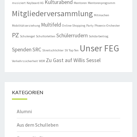
Kulturabend
musiziert
Keyboard AG
Mentoren
Mentorenprogramm
Mitgliederversammlung
Mitmachen
Multifeld
Mobilitätserziehung
Online-Shopping
Party
Phoenix-Orchester
PZ
Schülerrudern
Schulengel
Schultoiletten
Solidarbeitrag
Unser FEG
Spenden
SRC
Streitschlichter
SV
Top Ten
Zu Gast auf Willis Sessel
Verkehrssicherheit
WDR
KATEGORIEN
Alumni
Aus dem Schulleben